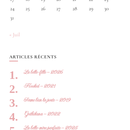
24
25
26
27
28
29
30
31
« Juil
ARTICLES RÉCENTS
La belle-fille – 2026
Hooked – 2021
Ferme bien la porte – 2019
Gothikana – 2022
La belle-mère parfaite – 2025