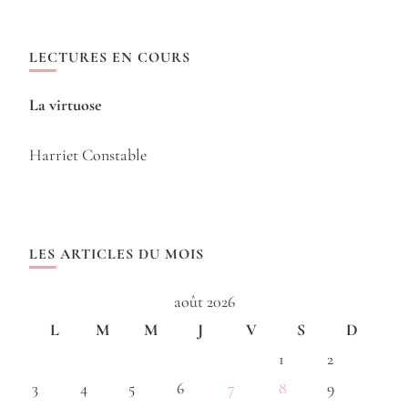
LECTURES EN COURS
La virtuose
Harriet Constable
LES ARTICLES DU MOIS
août 2026
L
M
M
J
V
S
D
1
2
3
4
5
6
7
8
9