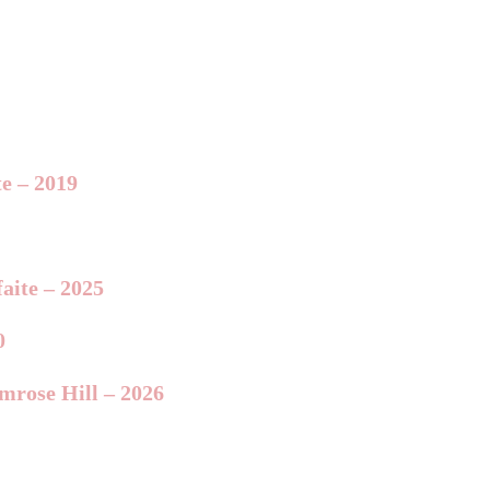
te – 2019
aite – 2025
0
imrose Hill – 2026