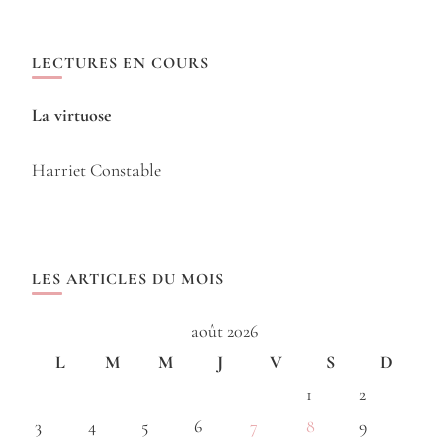
LECTURES EN COURS
La virtuose
Harriet Constable
LES ARTICLES DU MOIS
août 2026
L
M
M
J
V
S
D
1
2
3
4
5
6
7
8
9