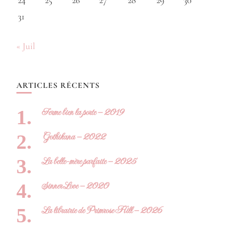
24
25
26
27
28
29
30
31
« Juil
ARTICLES RÉCENTS
Ferme bien la porte – 2019
Gothikana – 2022
La belle-mère parfaite – 2025
Sinner Love – 2020
La librairie de Primrose Hill – 2026