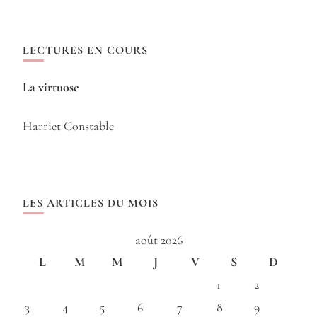
LECTURES EN COURS
La virtuose
Harriet Constable
LES ARTICLES DU MOIS
août 2026
L
M
M
J
V
S
D
1
2
3
4
5
6
7
8
9