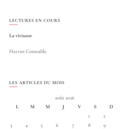
LECTURES EN COURS
La virtuose
Harriet Constable
LES ARTICLES DU MOIS
août 2026
L
M
M
J
V
S
D
1
2
3
4
5
6
7
8
9