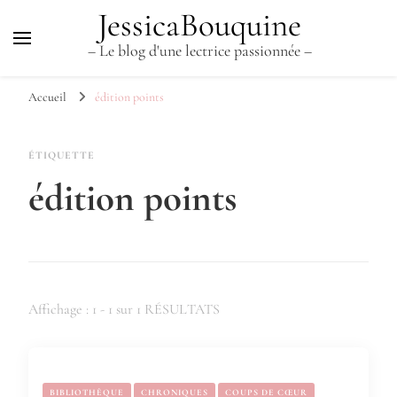
JessicaBouquine
– Le blog d'une lectrice passionnée –
Accueil
édition points
ÉTIQUETTE
édition points
Affichage : 1 - 1 sur 1 RÉSULTATS
BIBLIOTHÈQUE
CHRONIQUES
COUPS DE CŒUR