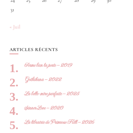
24
25
26
27
28
29
30
31
« Juil
ARTICLES RÉCENTS
Ferme bien la porte – 2019
Gothikana – 2022
La belle-mère parfaite – 2025
Sinner Love – 2020
La librairie de Primrose Hill – 2026