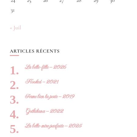
24
25
26
27
28
29
30
31
« Juil
ARTICLES RÉCENTS
La belle-fille – 2026
Hooked – 2021
Ferme bien la porte – 2019
Gothikana – 2022
La belle-mère parfaite – 2025