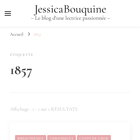
JessicaBouquine
– Le blog d'une lectrice passionnée –
Accueil
1857
ÉTIQUETTE
1857
Affichage : 1 - 1 sur 1 RÉSULTATS
BIBLIOTHÈQUE
CHRONIQUES
COUPS DE CŒUR