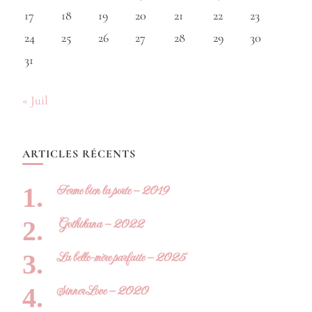
17
18
19
20
21
22
23
24
25
26
27
28
29
30
31
« Juil
ARTICLES RÉCENTS
Ferme bien la porte – 2019
Gothikana – 2022
La belle-mère parfaite – 2025
Sinner Love – 2020