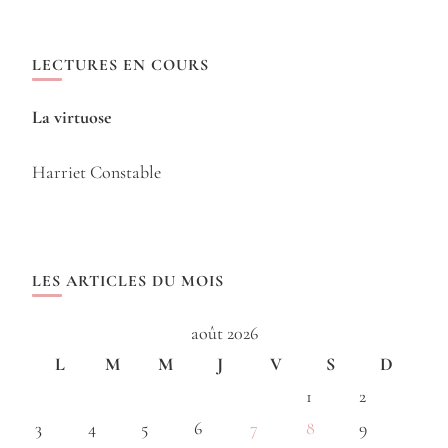
LECTURES EN COURS
La virtuose
Harriet Constable
LES ARTICLES DU MOIS
août 2026
L
M
M
J
V
S
D
1
2
3
4
5
6
7
8
9