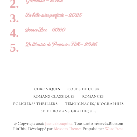
Gothikana – 2022
La belle-mère parfaite – 2025
Sinner Love – 2020
La librairie de Primrose Hill – 2026
CHRONIQUES
COUPS DE CŒUR
ROMANS CLASSIQUES
ROMANCES
POLICIERS/ THRILLERS
TÉMOIGNAGES/ BIOGRAPHIES
BD ET ROMANS GRAPHIQUES
© Copyright 2026
JessicaBouquine
. Tous droits réservés.
Blossom
PinThis | Développé par
Blossom Themes
.Propulsé par
WordPress
.