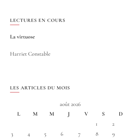
LECTURES EN COURS
La virtuose
Harriet Constable
LES ARTICLES DU MOIS
août 2026
L
M
M
J
V
S
D
1
2
3
4
5
6
7
8
9